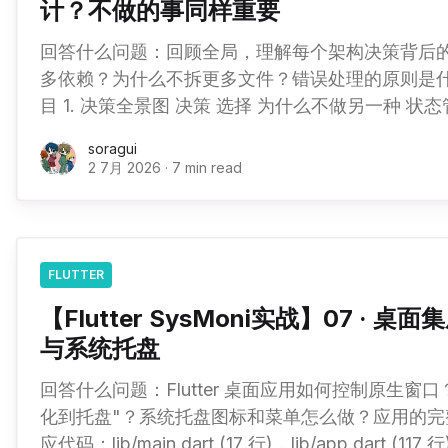
计？不做的事同样重要
回答什么问题：回顾全局，理解每个架构决策背后
多依赖？为什么不拆更多文件？错误处理的原则是什
目 1. 决策全景图 决策 选择 为什么不做另一种 状态管理 Provider +
ChangeNotifier 不用 BLoC/Riverpod：单页面不需要 Str
soragui
Dart + /proc 文件系统 不用原生插件：维护成本 >
2 7月 2026
·
7 min read
FLUTTER
【Flutter SysMoni实战】07 · 
与系统托盘
回答什么问题：Flutter 桌面应用如何控制原生窗
化到托盘"？系统托盘图标和菜单怎么做？应用的完
应代码：lib/main.dart (17 行)，lib/app.dart (117 行) 1. 两个桌面集成