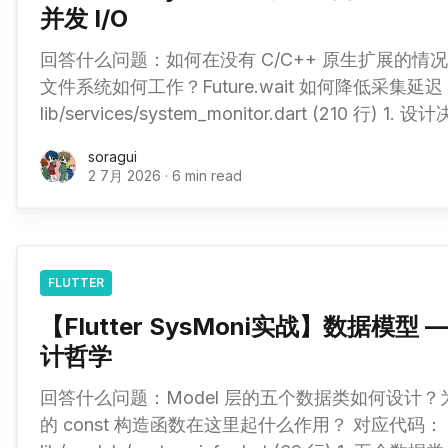
并发 I/O
回答什么问题：如何在没有 C/C++ 原生扩展的情况
文件系统如何工作？Future.wait 如何降低采集延
lib/services/system_monitor.dart (210 行) 1. 设计决策：纯 Dart，零原生插
件 SysMonitor 的一个关键设计决策：不引入 C/C++ 原生插件来做系统监
soragui
控。 // ✅ 本项目的方式
2 7月 2026
·
6 min read
FLUTTER
【Flutter SysMoni实战】数据模
计哲学
回答什么问题：Model 层的五个数据类如何设计？
的 const 构造函数在这里起什么作用？ 对应代码：