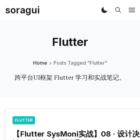
soragui
Flutter
Home
Posts Tagged "Flutter"
跨平台UI框架 Flutter 学习和实战笔记。
FLUTTER
【Flutter SysMoni实战】08 · 