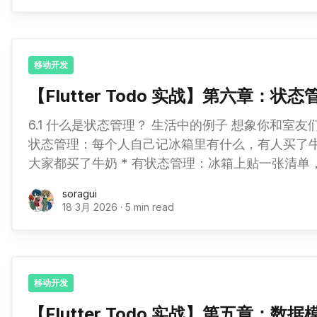
TodoApp extends StatelessWidget
移动开发
【Flutter Todo 实战】第六章：状
6.1 什么是状态管理？ 生活中的例子 想象你和室友们共用一个冰箱： * 没有
状态管理：每个人自己记冰箱里有什么，有人买了
大家都买了牛奶 * 有状态管理：冰箱上贴一张清单，任何人拿放东西都更新
清单，大家看清单就知道冰箱里有什么 状态管理就是让应用中的数据（状
soragui
态）能够被需要的地方访问和更新。 为什么需要状态管理？ 在 Flutter 中，
18 3月 2026
·
5 min read
Widget 树是层级结构： MyApp └── HomeScreen ├── AppBar │ └──
Title (需要显示任务数
移动开发
【Flutter Todo 实战】第五章：数